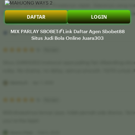
stars
masalah withdrawal. Prosesnya cepat, biasanya uang m
Customer service juga sangat membantu, ramah, dan sela
DAFTAR
LOGIN
recommended untuk yang cari situs judi bola mix parlay
L
MIX PARLAY SBOBET☄️Link Daftar Agen Sbobet88
i
Sign in with Apple user
Nov 12, 2025
Situs Judi Bola Online Juara303
s
5
t
5
This item
out
i
of
Situs JUARA303 menurut saya paling fair dibanding situ
5
n
stars
coba. No drama, no delay, semua smooth. 10/10 untuk
g
r
Sammy K
Apr 7, 2025
e
v
5
5
This item
out
i
of
Withdrawalnya lancar jaya, tidak pernah ada drama. Te
e
5
stars
you're the best!
w
b
Seven Chan
Feb 5, 2025