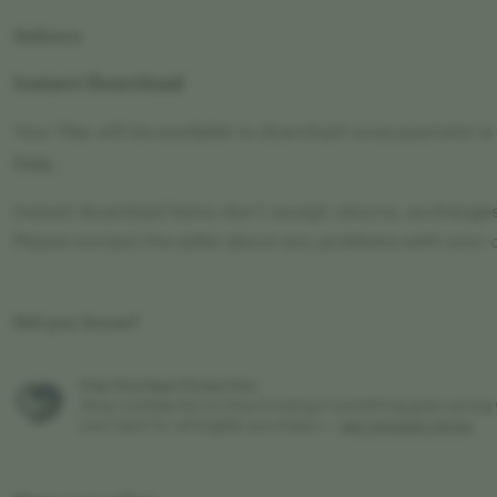
mix parlay sbobet yang sangat akurat setiap harinya kar
sbobet88 sehingga member juara303 tidak perlu takut run
Delivery
bermain judi bola online. Selain itu agen sbobet88 juga
serta pasaran judi bola online yang sangat lengkap sehi
Instant Download
kemenangan member semakin besar saat pasang taruhan 
Bahkan kalian bisa bermain semua game judi bola online 
dari agen sbobet89 hanya dengan modal 10 ribu saja disi
Your files will be available to download once payment i
harinya bahkan kalian bisa deposit menggunakan pulsa t
how.
ewallet, bank daerah sebagai pondasi awal dalam bermai
Agen sbobet88 bersama dengan juara303 juga sudah pasti
Instant download items don’t accept returns, exchanges
resmi dari pagcor yang membuat semua kemenangan kali
secara real time. Banyak juga bonus menarik seperti depo
Please contact the seller about any problems with your 
new member, referral hingga rebate mingguan yang bisa
tambahan dalam bermain judi bola online dari agen sbob
pastinya ada event dengan jackpot 500 ribu setiap hariny
berhasil mendapatkan kemenangan full win saat bermain
Did you know?
setiap harinya khusus untuk member setia. Yuk daftarkan
sbobet88 kalian dan mainkan judi bola online maupun mi
terpercaya hanya disitus juara303 bersama kami dan jadi
Etsy Purchase Protection
harinya!
Shop confidently on Etsy knowing if something goes wrong w
your back for all eligible purchases —
see program terms