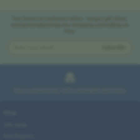
s
e
Yes! Send me exclusive offers, unique gift ideas,
r
and personalized tips for shopping and selling on
Etsy.
Subscribe
Enter
your
email
Etsy is powered by 100% renewable electricity.
Shop
Gift cards
Etsy Registry